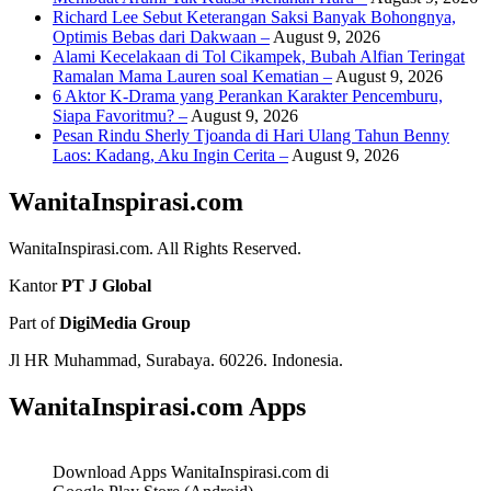
Richard Lee Sebut Keterangan Saksi Banyak Bohongnya,
Optimis Bebas dari Dakwaan –
August 9, 2026
Alami Kecelakaan di Tol Cikampek, Bubah Alfian Teringat
Ramalan Mama Lauren soal Kematian –
August 9, 2026
6 Aktor K-Drama yang Perankan Karakter Pencemburu,
Siapa Favoritmu? –
August 9, 2026
Pesan Rindu Sherly Tjoanda di Hari Ulang Tahun Benny
Laos: Kadang, Aku Ingin Cerita –
August 9, 2026
WanitaInspirasi.com
WanitaInspirasi.com. All Rights Reserved.
Kantor
PT J Global
Part of
DigiMedia Group
Jl HR Muhammad, Surabaya. 60226. Indonesia.
WanitaInspirasi.com Apps
Download Apps WanitaInspirasi.com di