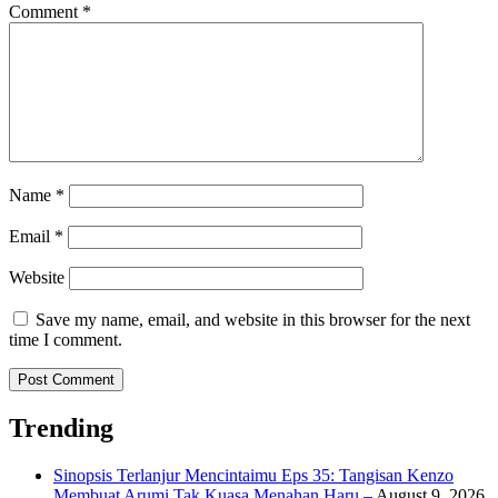
Comment
*
Name
*
Email
*
Website
Save my name, email, and website in this browser for the next
time I comment.
Trending
Sinopsis Terlanjur Mencintaimu Eps 35: Tangisan Kenzo
Membuat Arumi Tak Kuasa Menahan Haru –
August 9, 2026