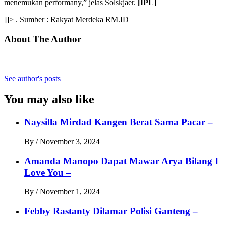
menemukan performany,” jelas Solskjaer.
[IPL]
]]> . Sumber : Rakyat Merdeka RM.ID
About The Author
See author's posts
You may also like
Naysilla Mirdad Kangen Berat Sama Pacar –
By
/
November 3, 2024
Amanda Manopo Dapat Mawar Arya Bilang I
Love You –
By
/
November 1, 2024
Febby Rastanty Dilamar Polisi Ganteng –