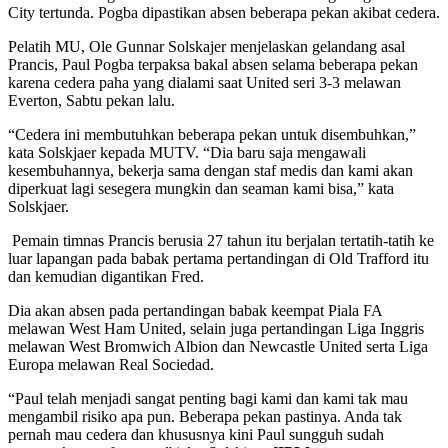
City tertunda. Pogba dipastikan absen beberapa pekan akibat cedera.
Pelatih MU, Ole Gunnar Solskajer menjelaskan gelandang asal
Prancis, Paul Pogba terpaksa bakal absen selama beberapa pekan
karena cedera paha yang dialami saat United seri 3-3 melawan
Everton, Sabtu pekan lalu.
“Cedera ini membutuhkan beberapa pekan untuk disembuhkan,”
kata Solskjaer kepada MUTV. “Dia baru saja mengawali
kesembuhannya, bekerja sama dengan staf medis dan kami akan
diperkuat lagi sesegera mungkin dan seaman kami bisa,” kata
Solskjaer.
Pemain timnas Prancis berusia 27 tahun itu berjalan tertatih-tatih ke
luar lapangan pada babak pertama pertandingan di Old Trafford itu
dan kemudian digantikan Fred.
Dia akan absen pada pertandingan babak keempat Piala FA
melawan West Ham United, selain juga pertandingan Liga Inggris
melawan West Bromwich Albion dan Newcastle United serta Liga
Europa melawan Real Sociedad.
“Paul telah menjadi sangat penting bagi kami dan kami tak mau
mengambil risiko apa pun. Beberapa pekan pastinya. Anda tak
pernah mau cedera dan khususnya kini Paul sungguh sudah