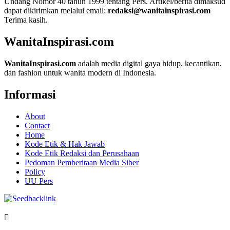
Undang Nomor 40 tahun 1999 tentang Pers. Artikel/berita dimaksud
dapat dikirimkan melalui email:
redaksi@wanitainspirasi.com
Terima kasih.
WanitaInspirasi.com
WanitaInspirasi.com
adalah media digital gaya hidup, kecantikan,
dan fashion untuk wanita modern di Indonesia.
Informasi
About
Contact
Home
Kode Etik & Hak Jawab
Kode Etik Redaksi dan Perusahaan
Pedoman Pemberitaan Media Siber
Policy
UU Pers