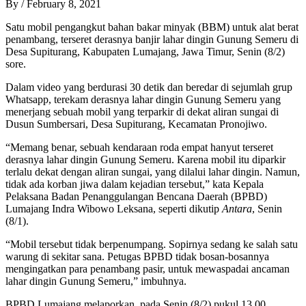
By
/
February 8, 2021
Satu mobil pengangkut bahan bakar minyak (BBM) untuk alat berat
penambang, terseret derasnya banjir lahar dingin Gunung Semeru di
Desa Supiturang, Kabupaten Lumajang, Jawa Timur, Senin (8/2)
sore.
Dalam video yang berdurasi 30 detik dan beredar di sejumlah grup
Whatsapp, terekam derasnya lahar dingin Gunung Semeru yang
menerjang sebuah mobil yang terparkir di dekat aliran sungai di
Dusun Sumbersari, Desa Supiturang, Kecamatan Pronojiwo.
“Memang benar, sebuah kendaraan roda empat hanyut terseret
derasnya lahar dingin Gunung Semeru. Karena mobil itu diparkir
terlalu dekat dengan aliran sungai, yang dilalui lahar dingin. Namun,
tidak ada korban jiwa dalam kejadian tersebut,” kata Kepala
Pelaksana Badan Penanggulangan Bencana Daerah (BPBD)
Lumajang Indra Wibowo Leksana, seperti dikutip
Antara
, Senin
(8/1).
“Mobil tersebut tidak berpenumpang. Sopirnya sedang ke salah satu
warung di sekitar sana. Petugas BPBD tidak bosan-bosannya
mengingatkan para penambang pasir, untuk mewaspadai ancaman
lahar dingin Gunung Semeru,” imbuhnya.
BPBD Lumajang melaporkan, pada Senin (8/2) pukul 13.00