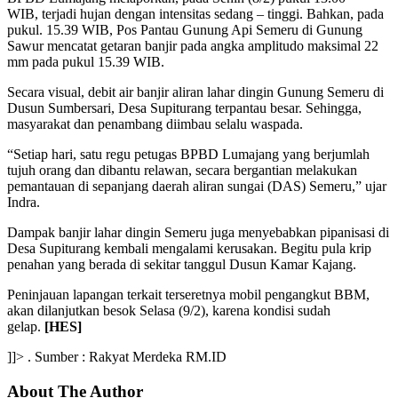
WIB, terjadi hujan dengan intensitas sedang – tinggi. Bahkan, pada
pukul. 15.39 WIB, Pos Pantau Gunung Api Semeru di Gunung
Sawur mencatat getaran banjir pada angka amplitudo maksimal 22
mm pada pukul 15.39 WIB.
Secara visual, debit air banjir aliran lahar dingin Gunung Semeru di
Dusun Sumbersari, Desa Supiturang terpantau besar. Sehingga,
masyarakat dan penambang diimbau selalu waspada.
“Setiap hari, satu regu petugas BPBD Lumajang yang berjumlah
tujuh orang dan dibantu relawan, secara bergantian melakukan
pemantauan di sepanjang daerah aliran sungai (DAS) Semeru,” ujar
Indra.
Dampak banjir lahar dingin Semeru juga menyebabkan pipanisasi di
Desa Supiturang kembali mengalami kerusakan. Begitu pula krip
penahan yang berada di sekitar tanggul Dusun Kamar Kajang.
Peninjauan lapangan terkait terseretnya mobil pengangkut BBM,
akan dilanjutkan besok Selasa (9/2), karena kondisi sudah
gelap.
[HES]
]]> . Sumber : Rakyat Merdeka RM.ID
About The Author