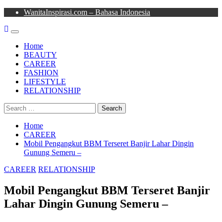
Skip
WanitaInspirasi.com – Bahasa Indonesia
to
content
Primary
Menu
Home
BEAUTY
CAREER
FASHION
LIFESTYLE
RELATIONSHIP
Search
for:
Home
CAREER
Mobil Pengangkut BBM Terseret Banjir Lahar Dingin
Gunung Semeru –
CAREER
RELATIONSHIP
Mobil Pengangkut BBM Terseret Banjir
Lahar Dingin Gunung Semeru –