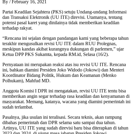
By
/
February 16, 2021
Partai Keadilan Sejahtera (PKS) setuju Undang-undang Informasi
dan Transaksi Elektronik (UU ITE) direvisi. Utamanya, tentang
potensi pasal karet yang dinilainya tidak memberikan keadilan
terhadap rakyat.
“Rencana ini sejalan dengan pandangan kami yang beberapa tahun
terakhir mengusulkan revisi UU ITE dalam RUU Prolegnas,
meskipun kandas akibat kurangnya dukungan di parlemen,” ujar
Ketua DPP PKS Sukamta, kepada RM.id, Selasa (16/2).
Pernyataan ini merupakan reaksi atas isu revisi UU ITE. Rencana
ini, bahkan diamini Presiden Joko Widodo (Jokowi) dan Menteri
Koordinator Bidang Politik, Hukum dan Keamanan (Menko
Polhukam), Mahfud MD.
Anggota Komisi I DPR ini mengatakan, revisi UU ITE tentu bisa
memberikan angin segar terhadap rasa keadilan dan kenyamanan di
masyarakat. Memang, katanya, wacana yang diamini pemerintah ini
sudah terlambat.
Pasalnya, jika usulan ini teralisasi. Secara teknis, akan rampung
dibahas pemerintah dan DPR selama satu sampai dua tahun.
Artinya, UU ITE yang sudah direvisi baru bisa diterapkan di tahun
2023 dan 2024, di ujung masa jabatan Presiden Jokowi.