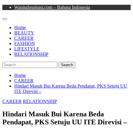
Skip
WanitaInspirasi.com – Bahasa Indonesia
to
content
Primary
Menu
Home
BEAUTY
CAREER
FASHION
LIFESTYLE
RELATIONSHIP
Search
for:
Home
CAREER
Hindari Masuk Bui Karena Beda Pendapat, PKS Setuju UU
ITE Direvisi –
CAREER
RELATIONSHIP
Hindari Masuk Bui Karena Beda
Pendapat, PKS Setuju UU ITE Direvisi –