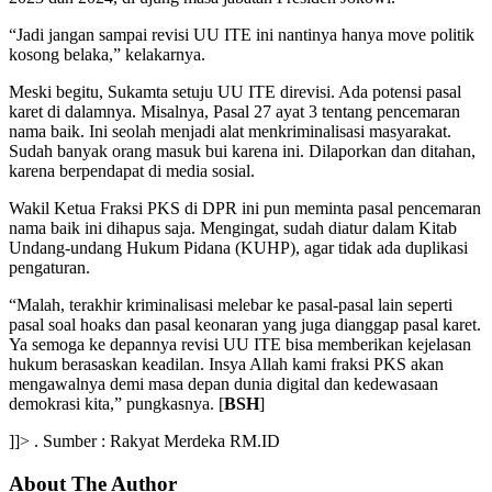
“Jadi jangan sampai revisi UU ITE ini nantinya hanya move politik
kosong belaka,” kelakarnya.
Meski begitu, Sukamta setuju UU ITE direvisi. Ada potensi pasal
karet di dalamnya. Misalnya, Pasal 27 ayat 3 tentang pencemaran
nama baik. Ini seolah menjadi alat menkriminalisasi masyarakat.
Sudah banyak orang masuk bui karena ini. Dilaporkan dan ditahan,
karena berpendapat di media sosial.
Wakil Ketua Fraksi PKS di DPR ini pun meminta pasal pencemaran
nama baik ini dihapus saja. Mengingat, sudah diatur dalam Kitab
Undang-undang Hukum Pidana (KUHP), agar tidak ada duplikasi
pengaturan.
“Malah, terakhir kriminalisasi melebar ke pasal-pasal lain seperti
pasal soal hoaks dan pasal keonaran yang juga dianggap pasal karet.
Ya semoga ke depannya revisi UU ITE bisa memberikan kejelasan
hukum berasaskan keadilan. Insya Allah kami fraksi PKS akan
mengawalnya demi masa depan dunia digital dan kedewasaan
demokrasi kita,” pungkasnya. [
BSH
]
]]> . Sumber : Rakyat Merdeka RM.ID
About The Author