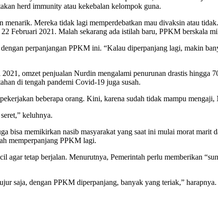
takan herd immunity atau kekebalan kelompok guna.
n menarik. Mereka tidak lagi memperdebatkan mau divaksin atau tidak
2 Februari 2021. Malah sekarang ada istilah baru, PPKM berskala mi
t dengan perpanjangan PPKM ini. “Kalau diperpanjang lagi, makin ban
 2021, omzet penjualan Nurdin mengalami penurunan drastis hingga 70
ahan di tengah pandemi Covid-19 juga susah.
kerjakan beberapa orang. Kini, karena sudah tidak mampu mengaji, 
seret,” keluhnya.
uga bisa memikirkan nasib masyarakat yang saat ini mulai morat mari
elah memperpanjang PPKM lagi.
cil agar tetap berjalan. Menurutnya, Pemerintah perlu memberikan “su
jujur saja, dengan PPKM diperpanjang, banyak yang teriak,” harapnya