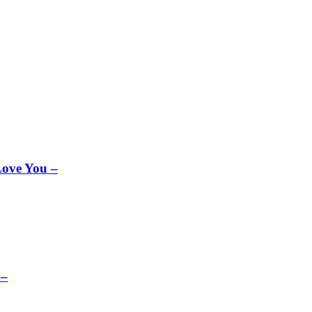
ove You –
 –