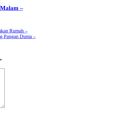
p Malam –
amkan Rumah –
g Pangan Dunia –
*