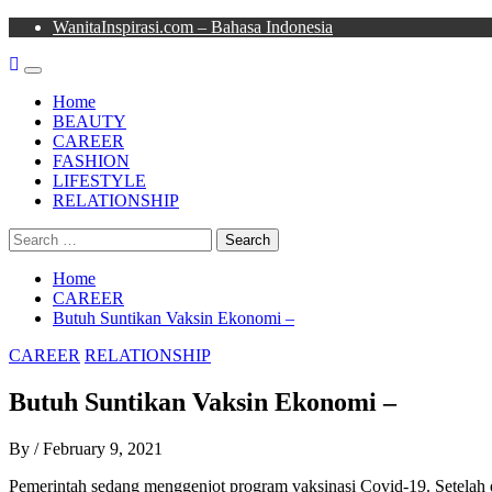
Skip
WanitaInspirasi.com – Bahasa Indonesia
to
content
Primary
Menu
Home
BEAUTY
CAREER
FASHION
LIFESTYLE
RELATIONSHIP
Search
for:
Home
CAREER
Butuh Suntikan Vaksin Ekonomi –
CAREER
RELATIONSHIP
Butuh Suntikan Vaksin Ekonomi –
By
/
February 9, 2021
Pemerintah sedang menggenjot program vaksinasi Covid-19. Setelah d