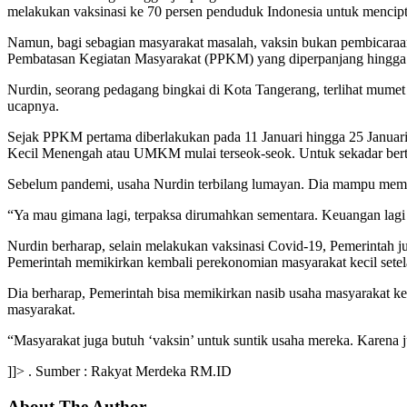
melakukan vaksinasi ke 70 persen penduduk Indonesia untuk mencip
Namun, bagi sebagian masyarakat masalah, vaksin bukan pembicaraa
Pembatasan Kegiatan Masyarakat (PPKM) yang diperpanjang hingga 2
Nurdin, seorang pedagang bingkai di Kota Tangerang, terlihat mume
ucapnya.
Sejak PPKM pertama diberlakukan pada 11 Januari hingga 25 Januari
Kecil Menengah atau UMKM mulai terseok-seok. Untuk sekadar bert
Sebelum pandemi, usaha Nurdin terbilang lumayan. Dia mampu mempe
“Ya mau gimana lagi, terpaksa dirumahkan sementara. Keuangan lagi 
Nurdin berharap, selain melakukan vaksinasi Covid-19, Pemerintah j
Pemerintah memikirkan kembali perekonomian masyarakat kecil set
Dia berharap, Pemerintah bisa memikirkan nasib usaha masyarakat ke
masyarakat.
“Masyarakat juga butuh ‘vaksin’ untuk suntik usaha mereka. Karena 
]]> . Sumber : Rakyat Merdeka RM.ID
About The Author