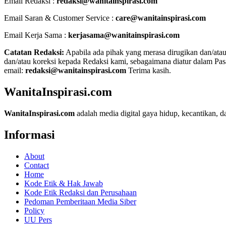
Email Redaksi :
redaksi@wanitainspirasi.com
Email Saran & Customer Service :
care@wanitainspirasi.com
Email Kerja Sama :
kerjasama@wanitainspirasi.com
Catatan Redaksi:
Apabila ada pihak yang merasa dirugikan dan/atau k
dan/atau koreksi kepada Redaksi kami, sebagaimana diatur dalam Pas
email:
redaksi@wanitainspirasi.com
Terima kasih.
WanitaInspirasi.com
WanitaInspirasi.com
adalah media digital gaya hidup, kecantikan, 
Informasi
About
Contact
Home
Kode Etik & Hak Jawab
Kode Etik Redaksi dan Perusahaan
Pedoman Pemberitaan Media Siber
Policy
UU Pers