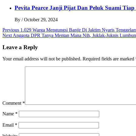
Pevita Pearce Janji Pijat Dan Peluk Suami Tia
By
/
October 29, 2024
Post
Previous
1.029 Warga Mengungsi Banjir Di Jaktim Nyaris Tenggel
Next
Anggota DPR Tanya Mentan Mana Nih, Juklak-Juknis Lumbun
navigation
Leave a Reply
Your email address will not be published.
Required fields are marked
Comment
*
Name
*
Email
*