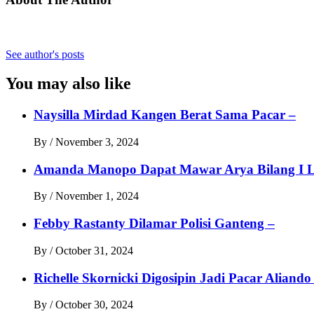
See author's posts
You may also like
Naysilla Mirdad Kangen Berat Sama Pacar –
By
/
November 3, 2024
Amanda Manopo Dapat Mawar Arya Bilang I L
By
/
November 1, 2024
Febby Rastanty Dilamar Polisi Ganteng –
By
/
October 31, 2024
Richelle Skornicki Digosipin Jadi Pacar Aliando
By
/
October 30, 2024