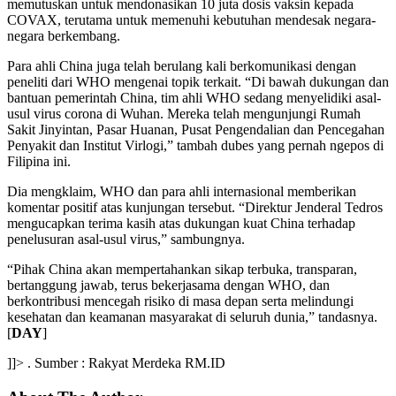
memutuskan untuk mendonasikan 10 juta dosis vaksin kepada
COVAX, terutama untuk memenuhi kebutuhan mendesak negara-
negara berkembang.
Para ahli China juga telah berulang kali berkomunikasi dengan
peneliti dari WHO mengenai topik terkait. “Di bawah dukungan dan
bantuan pemerintah China, tim ahli WHO sedang menyelidiki asal-
usul virus corona di Wuhan. Mereka telah mengunjungi Rumah
Sakit Jinyintan, Pasar Huanan, Pusat Pengendalian dan Pencegahan
Penyakit dan Institut Virlogi,” tambah dubes yang pernah ngepos di
Filipina ini.
Dia mengklaim, WHO dan para ahli internasional memberikan
komentar positif atas kunjungan tersebut. “Direktur Jenderal Tedros
mengucapkan terima kasih atas dukungan kuat China terhadap
penelusuran asal-usul virus,” sambungnya.
“Pihak China akan mempertahankan sikap terbuka, transparan,
bertanggung jawab, terus bekerjasama dengan WHO, dan
berkontribusi mencegah risiko di masa depan serta melindungi
kesehatan dan keamanan masyarakat di seluruh dunia,” tandasnya.
[
DAY
]
]]> . Sumber : Rakyat Merdeka RM.ID