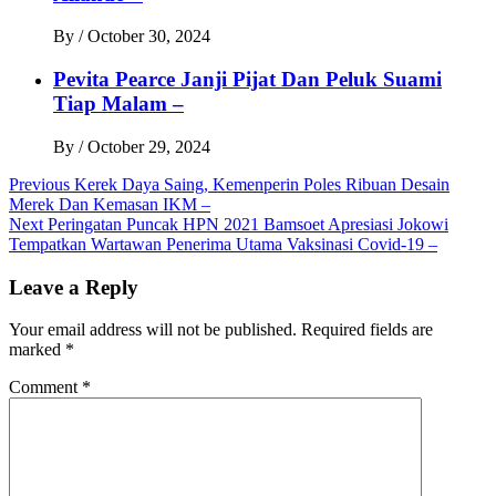
By
/
October 30, 2024
Pevita Pearce Janji Pijat Dan Peluk Suami
Tiap Malam –
By
/
October 29, 2024
Post
Previous
Kerek Daya Saing, Kemenperin Poles Ribuan Desain
Merek Dan Kemasan IKM –
navigation
Next
Peringatan Puncak HPN 2021 Bamsoet Apresiasi Jokowi
Tempatkan Wartawan Penerima Utama Vaksinasi Covid-19 –
Leave a Reply
Your email address will not be published.
Required fields are
marked
*
Comment
*