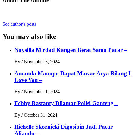
About The Author
See author's posts
You may also like
Naysilla Mirdad Kangen Berat Sama Pacar –
By
/
November 3, 2024
Amanda Manopo Dapat Mawar Arya Bilang I
Love You –
By
/
November 1, 2024
Febby Rastanty Dilamar Polisi Ganteng –
By
/
October 31, 2024
Richelle Skornicki Digosipin Jadi Pacar
Aliando –