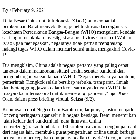
By
/
February 9, 2021
Duta Besar China untuk Indonesia Xiao Qian membantah
pemberitaan Barat menyebutkan, peneliti khusus dari organisasi
kesehatan Perserikatan Bangsa-Bangsa (WHO) mengalami kendala
saat ingin melakukan investigasi asal usul virus Corona di Wuhan.
Xiao Qian menegaskan, negaranya tidak pernah menghalang-
halangi tugas WHO dalam mencari solusi untuk mengakhiri Covid-
19.
Dia mengklaim, China adalah negara pertama yang paling cepat
tanggap dalam melaporkan situasi terkini seputar pandemi dan
pengembangan vaksin kepada WHO. “Sejak merebaknya pandemi,
pemerintah Tiongkok selalu bersikap terbuka, transparan, ilmiah,
dan bertanggung jawab dalam kerja samanya dengan WHO dan
masyarakat internasional untuk memerangi pandemi,” ujar Xiao
Qian, dalam press briefing virtual, Selasa (9/2).
Keputusan cepat Negeri Tirai Bambu ini, lanjutnya, justru menjadi
lonceng peringatan agar seluruh negara bersiaga. Demi menemukan
jalan keluar dari pandemi ini, para ilmuwan China
menyelenggarakan lebih dari 100 konferensi virtual dengan para ahli
dari negara lain, membuka pusat pengetahuan online untuk berbagi
pengalaman pencegahan dan pengendalian Covid-19 dengan semua