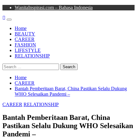
Skip
WanitaInspirasi.com – Bahasa Indonesia
to
content
Primary
Menu
Home
BEAUTY
CAREER
FASHION
LIFESTYLE
RELATIONSHIP
Search
for:
Home
CAREER
Bantah Pemberitaan Barat, China Pastikan Selalu Dukung
WHO Selesaikan Pandemi –
CAREER
RELATIONSHIP
Bantah Pemberitaan Barat, China
Pastikan Selalu Dukung WHO Selesaikan
Pandemi –