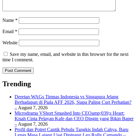
Name
*
Email
*
Website
Save my name, email, and website in this browser for the next
time I comment.
Trending
Deretan WAGs Timnas Indonesia vs Singapura Jelang
Berhadapan di Piala AFF 2026, Siapa Paling Curi Perhatian?
–
August 7, 2026
Microdrama VShort Smashed Into CEOamp;039;s Heart:
Kisah Cinta Pelayan Kafe dan CEO Dingin yang Bikin Baper
–
August 7, 2026
Profil dan Potret Cantik Pebulu Tangkis Indah Cahya, Baru
Lepas Masa Lajang Usai Dipinang Leo Rolly Carnando –