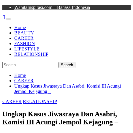
Skip
WanitaInspirasi.com – Bahasa Indonesia
to
content
Primary
Menu
Home
BEAUTY
CAREER
FASHION
LIFESTYLE
RELATIONSHIP
Search
for:
Home
CAREER
Ungkap Kasus Jiwasraya Dan Asabri, Komisi III Acungi
Jempol Kejagung –
CAREER
RELATIONSHIP
Ungkap Kasus Jiwasraya Dan Asabri,
Komisi III Acungi Jempol Kejagung –