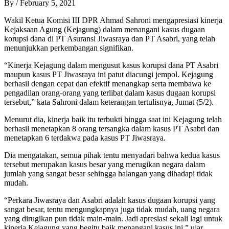
By
/
February 5, 2021
Wakil Ketua Komisi III DPR Ahmad Sahroni mengapresiasi kinerja
Kejaksaan Agung (Kejagung) dalam menangani kasus dugaan
korupsi dana di PT Asuransi Jiwasraya dan PT Asabri, yang telah
menunjukkan perkembangan signifikan.
“Kinerja Kejagung dalam mengusut kasus korupsi dana PT Asabri
maupun kasus PT Jiwasraya ini patut diacungi jempol. Kejagung
berhasil dengan cepat dan efektif menangkap serta membawa ke
pengadilan orang-orang yang terlibat dalam kasus dugaan korupsi
tersebut,” kata Sahroni dalam keterangan tertulisnya, Jumat (5/2).
Menurut dia, kinerja baik itu terbukti hingga saat ini Kejagung telah
berhasil menetapkan 8 orang tersangka dalam kasus PT Asabri dan
menetapkan 6 terdakwa pada kasus PT Jiwasraya.
Dia mengatakan, semua pihak tentu menyadari bahwa kedua kasus
tersebut merupakan kasus besar yang merugikan negara dalam
jumlah yang sangat besar sehingga halangan yang dihadapi tidak
mudah.
“Perkara Jiwasraya dan Asabri adalah kasus dugaan korupsi yang
sangat besar, tentu mengungkapnya juga tidak mudah, uang negara
yang dirugikan pun tidak main-main. Jadi apresiasi sekali lagi untuk
kinerja Kejagung yang begitu baik menangani kasus ini,” ujar