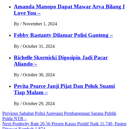
Amanda Manopo Dapat Mawar Arya Bilang I
Love You –
By
/
November 1, 2024
Febby Rastanty Dilamar Polisi Ganteng –
By
/
October 31, 2024
Richelle Skornicki Digosipin Jadi Pacar
Aliando –
By
/
October 30, 2024
Pevita Pearce Janji Pijat Dan Peluk Suami
Tiap Malam –
By
/
October 29, 2024
Post
Previous
Sahabat Polisi Apresiasi Pembangunan Sarana Publik
Polda NTB –
navigation
Next
Positivity Rate 26,56 Persen Kasus Positif Naik 11.749, Pasien
Dirawat Nambah 1.874 –