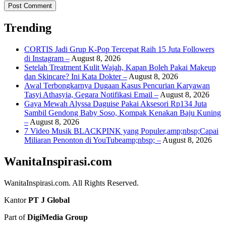
Trending
CORTIS Jadi Grup K-Pop Tercepat Raih 15 Juta Followers
di Instagram –
August 8, 2026
Setelah Treatment Kulit Wajah, Kapan Boleh Pakai Makeup
dan Skincare? Ini Kata Dokter –
August 8, 2026
Awal Terbongkarnya Dugaan Kasus Pencurian Karyawan
Tasyi Athasyia, Gegara Notifikasi Email –
August 8, 2026
Gaya Mewah Alyssa Daguise Pakai Aksesori Rp134 Juta
Sambil Gendong Baby Soso, Kompak Kenakan Baju Kuning
–
August 8, 2026
7 Video Musik BLACKPINK yang Populer,amp;nbsp;Capai
Miliaran Penonton di YouTubeamp;nbsp; –
August 8, 2026
WanitaInspirasi.com
WanitaInspirasi.com. All Rights Reserved.
Kantor
PT J Global
Part of
DigiMedia Group