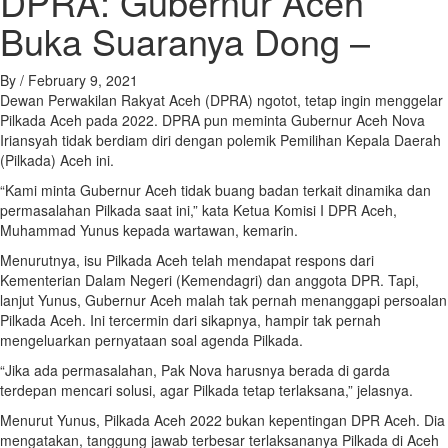
DPRA: Gubernur Aceh
Buka Suaranya Dong –
By
/
February 9, 2021
Dewan Perwakilan Rakyat Aceh (DPRA) ngotot, tetap ingin menggelar
Pilkada Aceh pada 2022. DPRA pun meminta Gubernur Aceh Nova
Iriansyah tidak berdiam diri dengan polemik Pemilihan Kepala Daerah
(Pilkada) Aceh ini.
“Kami minta Gubernur Aceh tidak buang badan terkait dinamika dan
permasalahan Pilkada saat ini,” kata Ketua Komisi I DPR Aceh,
Muhammad Yunus kepada wartawan, kemarin.
Menurutnya, isu Pilkada Aceh telah mendapat respons dari
Kementerian Dalam Negeri (Kemendagri) dan anggota DPR. Tapi,
lanjut Yunus, Gubernur Aceh malah tak pernah menanggapi persoalan
Pilkada Aceh. Ini tercermin dari sikapnya, hampir tak pernah
mengeluarkan pernyataan soal agenda Pilkada.
“Jika ada permasalahan, Pak Nova harusnya berada di garda
terdepan mencari solusi, agar Pilkada tetap terlaksana,” jelasnya.
Menurut Yunus, Pilkada Aceh 2022 bukan kepentingan DPR Aceh. Dia
mengatakan, tanggung jawab terbesar terlaksananya Pilkada di Aceh