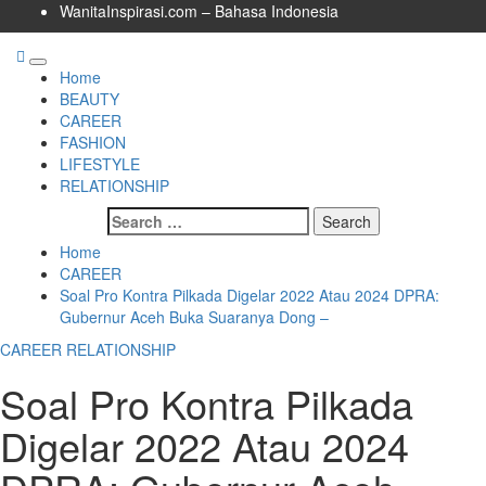
Skip
WanitaInspirasi.com – Bahasa Indonesia
to
content
Primary
Home
Menu
BEAUTY
CAREER
FASHION
LIFESTYLE
RELATIONSHIP
Search
for:
Home
CAREER
Soal Pro Kontra Pilkada Digelar 2022 Atau 2024 DPRA:
Gubernur Aceh Buka Suaranya Dong –
CAREER
RELATIONSHIP
Soal Pro Kontra Pilkada
Digelar 2022 Atau 2024