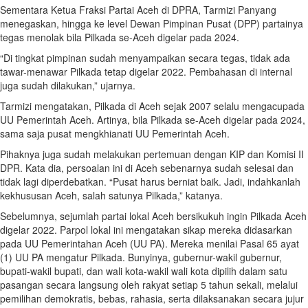
Sementara Ketua Fraksi Partai Aceh di DPRA, Tarmizi Panyang
menegaskan, hingga ke level Dewan Pimpinan Pusat (DPP) partainya
tegas menolak bila Pilkada se-Aceh digelar pada 2024.
“Di tingkat pimpinan sudah menyampaikan secara tegas, tidak ada
tawar-menawar Pilkada tetap digelar 2022. Pembahasan di internal
juga sudah dilakukan,” ujarnya.
Tarmizi mengatakan, Pilkada di Aceh sejak 2007 selalu mengacupada
UU Pemerintah Aceh. Artinya, bila Pilkada se-Aceh digelar pada 2024,
sama saja pusat mengkhianati UU Pemerintah Aceh.
Pihaknya juga sudah melakukan pertemuan dengan KIP dan Komisi II
DPR. Kata dia, persoalan ini di Aceh sebenarnya sudah selesai dan
tidak lagi diperdebatkan. “Pusat harus berniat baik. Jadi, indahkanlah
kekhususan Aceh, salah satunya Pilkada,” katanya.
Sebelumnya, sejumlah partai lokal Aceh bersikukuh ingin Pilkada Aceh
digelar 2022. Parpol lokal ini mengatakan sikap mereka didasarkan
pada UU Pemerintahan Aceh (UU PA). Mereka menilai Pasal 65 ayat
(1) UU PA mengatur Pilkada. Bunyinya, gubernur-wakil gubernur,
bupati-wakil bupati, dan wali kota-wakil wali kota dipilih dalam satu
pasangan secara langsung oleh rakyat setiap 5 tahun sekali, melalui
pemilihan demokratis, bebas, rahasia, serta dilaksanakan secara jujur