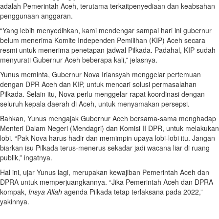
adalah Pemerintah Aceh, terutama terkaitpenyediaan dan keabsahan
penggunaan anggaran.
“Yang lebih menyedihkan, kami mendengar sampai hari ini gubernur
belum menerima Komite Independen Pemilihan (KIP) Aceh secara
resmi untuk menerima penetapan jadwal Pilkada. Padahal, KIP sudah
menyurati Gubernur Aceh beberapa kali,” jelasnya.
Yunus meminta, Gubernur Nova Iriansyah menggelar pertemuan
dengan DPR Aceh dan KIP, untuk mencari solusi permasalahan
Pilkada. Selain itu, Nova perlu menggelar rapat koordinasi dengan
seluruh kepala daerah di Aceh, untuk menyamakan persepsi.
Bahkan, Yunus mengajak Gubernur Aceh bersama-sama menghadap
Menteri Dalam Negeri (Mendagri) dan Komisi II DPR, untuk melakukan
lobi. “Pak Nova harus hadir dan memimpin upaya lobi-lobi itu. Jangan
biarkan isu Pilkada terus-menerus sekadar jadi wacana liar di ruang
publik,” ingatnya.
Hal ini, ujar Yunus lagi, merupakan kewajiban Pemerintah Aceh dan
DPRA untuk memperjuangkannya. “Jika Pemerintah Aceh dan DPRA
kompak,
Insya Allah
agenda Pilkada tetap terlaksana pada 2022,”
yakinnya.