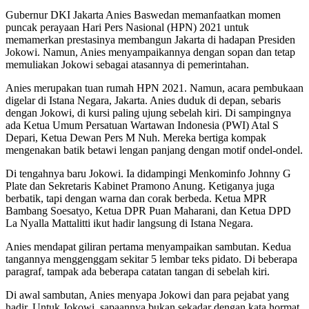
Gubernur DKI Jakarta Anies Baswedan memanfaatkan momen
puncak perayaan Hari Pers Nasional (HPN) 2021 untuk
memamerkan prestasinya membangun Jakarta di hadapan Presiden
Jokowi. Namun, Anies menyampaikannya dengan sopan dan tetap
memuliakan Jokowi sebagai atasannya di pemerintahan.
Anies merupakan tuan rumah HPN 2021. Namun, acara pembukaan
digelar di Istana Negara, Jakarta. Anies duduk di depan, sebaris
dengan Jokowi, di kursi paling ujung sebelah kiri. Di sampingnya
ada Ketua Umum Persatuan Wartawan Indonesia (PWI) Atal S
Depari, Ketua Dewan Pers M Nuh. Mereka bertiga kompak
mengenakan batik betawi lengan panjang dengan motif ondel-ondel.
Di tengahnya baru Jokowi. Ia didampingi Menkominfo Johnny G
Plate dan Sekretaris Kabinet Pramono Anung. Ketiganya juga
berbatik, tapi dengan warna dan corak berbeda. Ketua MPR
Bambang Soesatyo, Ketua DPR Puan Maharani, dan Ketua DPD
La Nyalla Mattalitti ikut hadir langsung di Istana Negara.
Anies mendapat giliran pertama menyampaikan sambutan. Kedua
tangannya menggenggam sekitar 5 lembar teks pidato. Di beberapa
paragraf, tampak ada beberapa catatan tangan di sebelah kiri.
Di awal sambutan, Anies menyapa Jokowi dan para pejabat yang
hadir. Untuk Jokowi, sapaannya bukan sekadar dengan kata hormat,