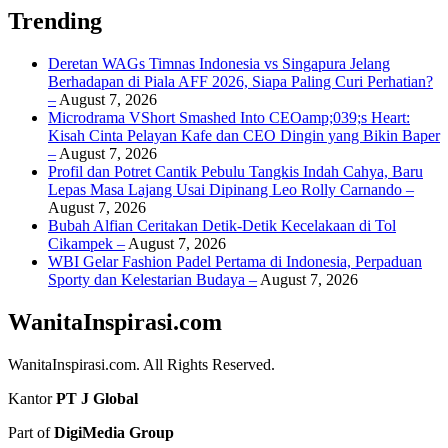
Trending
Deretan WAGs Timnas Indonesia vs Singapura Jelang
Berhadapan di Piala AFF 2026, Siapa Paling Curi Perhatian?
–
August 7, 2026
Microdrama VShort Smashed Into CEOamp;039;s Heart:
Kisah Cinta Pelayan Kafe dan CEO Dingin yang Bikin Baper
–
August 7, 2026
Profil dan Potret Cantik Pebulu Tangkis Indah Cahya, Baru
Lepas Masa Lajang Usai Dipinang Leo Rolly Carnando –
August 7, 2026
Bubah Alfian Ceritakan Detik-Detik Kecelakaan di Tol
Cikampek –
August 7, 2026
WBI Gelar Fashion Padel Pertama di Indonesia, Perpaduan
Sporty dan Kelestarian Budaya –
August 7, 2026
WanitaInspirasi.com
WanitaInspirasi.com. All Rights Reserved.
Kantor
PT J Global
Part of
DigiMedia Group