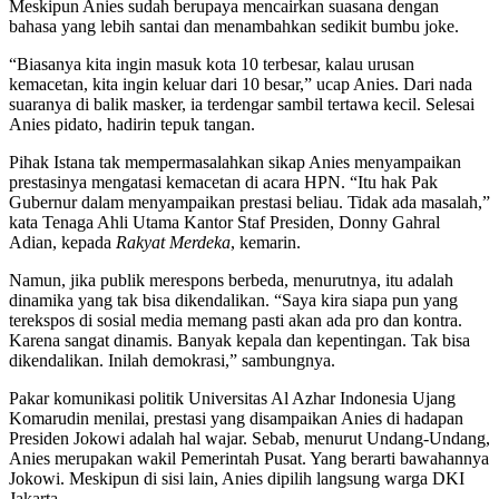
Meskipun Anies sudah berupaya mencairkan suasana dengan
bahasa yang lebih santai dan menambahkan sedikit bumbu joke.
“Biasanya kita ingin masuk kota 10 terbesar, kalau urusan
kemacetan, kita ingin keluar dari 10 besar,” ucap Anies. Dari nada
suaranya di balik masker, ia terdengar sambil tertawa kecil. Selesai
Anies pidato, hadirin tepuk tangan.
Pihak Istana tak mempermasalahkan sikap Anies menyampaikan
prestasinya mengatasi kemacetan di acara HPN. “Itu hak Pak
Gubernur dalam menyampaikan prestasi beliau. Tidak ada masalah,”
kata Tenaga Ahli Utama Kantor Staf Presiden, Donny Gahral
Adian, kepada
Rakyat Merdeka
, kemarin.
Namun, jika publik merespons berbeda, menurutnya, itu adalah
dinamika yang tak bisa dikendalikan. “Saya kira siapa pun yang
terekspos di sosial media memang pasti akan ada pro dan kontra.
Karena sangat dinamis. Banyak kepala dan kepentingan. Tak bisa
dikendalikan. Inilah demokrasi,” sambungnya.
Pakar komunikasi politik Universitas Al Azhar Indonesia Ujang
Komarudin menilai, prestasi yang disampaikan Anies di hadapan
Presiden Jokowi adalah hal wajar. Sebab, menurut Undang-Undang,
Anies merupakan wakil Pemerintah Pusat. Yang berarti bawahannya
Jokowi. Meskipun di sisi lain, Anies dipilih langsung warga DKI
Jakarta.