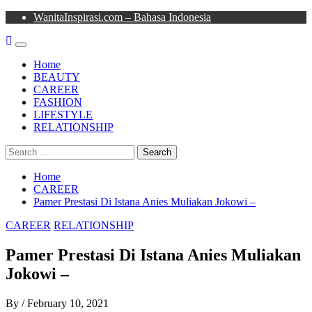
Skip
WanitaInspirasi.com – Bahasa Indonesia
to
content
Primary
Menu
Home
BEAUTY
CAREER
FASHION
LIFESTYLE
RELATIONSHIP
Search
for:
Home
CAREER
Pamer Prestasi Di Istana Anies Muliakan Jokowi –
CAREER
RELATIONSHIP
Pamer Prestasi Di Istana Anies Muliakan
Jokowi –
By
/
February 10, 2021