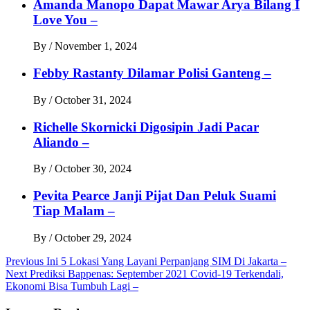
Amanda Manopo Dapat Mawar Arya Bilang I
Love You –
By
/
November 1, 2024
Febby Rastanty Dilamar Polisi Ganteng –
By
/
October 31, 2024
Richelle Skornicki Digosipin Jadi Pacar
Aliando –
By
/
October 30, 2024
Pevita Pearce Janji Pijat Dan Peluk Suami
Tiap Malam –
By
/
October 29, 2024
Post
Previous
Ini 5 Lokasi Yang Layani Perpanjang SIM Di Jakarta –
Next
Prediksi Bappenas: September 2021 Covid-19 Terkendali,
navigation
Ekonomi Bisa Tumbuh Lagi –