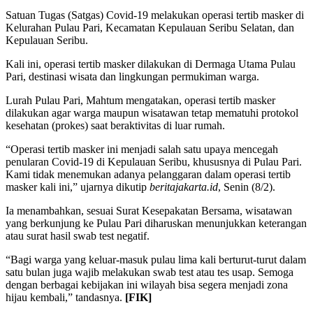
Satuan Tugas (Satgas) Covid-19 melakukan operasi tertib masker di
Kelurahan Pulau Pari, Kecamatan Kepulauan Seribu Selatan, dan
Kepulauan Seribu.
Kali ini, operasi tertib masker dilakukan di Dermaga Utama Pulau
Pari, destinasi wisata dan lingkungan permukiman warga.
Lurah Pulau Pari, Mahtum mengatakan, operasi tertib masker
dilakukan agar warga maupun wisatawan tetap mematuhi protokol
kesehatan (prokes) saat beraktivitas di luar rumah.
“Operasi tertib masker ini menjadi salah satu upaya mencegah
penularan Covid-19 di Kepulauan Seribu, khususnya di Pulau Pari.
Kami tidak menemukan adanya pelanggaran dalam operasi tertib
masker kali ini,” ujarnya dikutip
beritajakarta.id
, Senin (8/2).
Ia menambahkan, sesuai Surat Kesepakatan Bersama, wisatawan
yang berkunjung ke Pulau Pari diharuskan menunjukkan keterangan
atau surat hasil swab test negatif.
“Bagi warga yang keluar-masuk pulau lima kali berturut-turut dalam
satu bulan juga wajib melakukan swab test atau tes usap. Semoga
dengan berbagai kebijakan ini wilayah bisa segera menjadi zona
hijau kembali,” tandasnya.
[FIK]