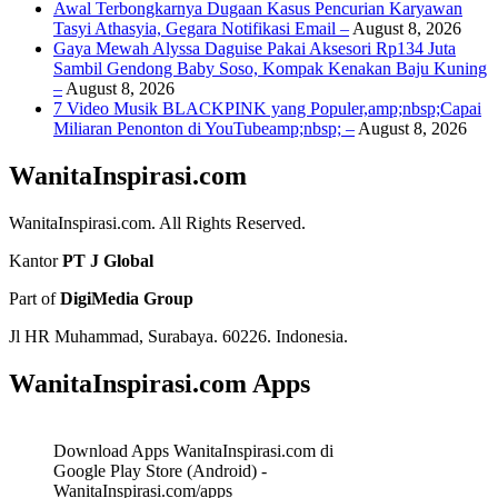
Awal Terbongkarnya Dugaan Kasus Pencurian Karyawan
Tasyi Athasyia, Gegara Notifikasi Email –
August 8, 2026
Gaya Mewah Alyssa Daguise Pakai Aksesori Rp134 Juta
Sambil Gendong Baby Soso, Kompak Kenakan Baju Kuning
–
August 8, 2026
7 Video Musik BLACKPINK yang Populer,amp;nbsp;Capai
Miliaran Penonton di YouTubeamp;nbsp; –
August 8, 2026
WanitaInspirasi.com
WanitaInspirasi.com. All Rights Reserved.
Kantor
PT J Global
Part of
DigiMedia Group
Jl HR Muhammad, Surabaya. 60226. Indonesia.
WanitaInspirasi.com Apps
Download Apps WanitaInspirasi.com di
Google Play Store (Android) -
WanitaInspirasi.com/apps