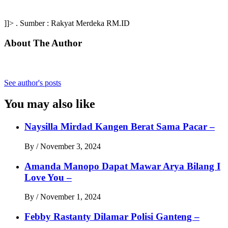
]]> . Sumber : Rakyat Merdeka RM.ID
About The Author
See author's posts
You may also like
Naysilla Mirdad Kangen Berat Sama Pacar –
By
/
November 3, 2024
Amanda Manopo Dapat Mawar Arya Bilang I
Love You –
By
/
November 1, 2024
Febby Rastanty Dilamar Polisi Ganteng –