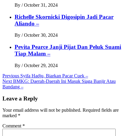
By
/
October 31, 2024
Richelle Skornicki Digosipin Jadi Pacar
Aliando –
By
/
October 30, 2024
Pevita Pearce Janji Pijat Dan Peluk Suami
Tiap Malam –
By
/
October 29, 2024
Post
Previous
Syifa Hadju, Biarkan Pacar Cuek –
Next
BMKG: Daerah-Daerah Ini Masuk Siaga Banjir Atau
navigation
Bandang –
Leave a Reply
Your email address will not be published.
Required fields are
marked
*
Comment
*