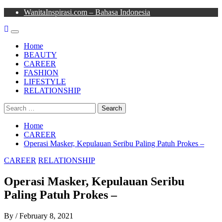
Skip
WanitaInspirasi.com – Bahasa Indonesia
to
content
Primary
Menu
Home
BEAUTY
CAREER
FASHION
LIFESTYLE
RELATIONSHIP
Search
for:
Home
CAREER
Operasi Masker, Kepulauan Seribu Paling Patuh Prokes –
CAREER
RELATIONSHIP
Operasi Masker, Kepulauan Seribu
Paling Patuh Prokes –
By
/
February 8, 2021