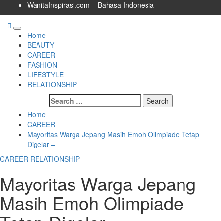
Skip
WanitaInspirasi.com – Bahasa Indonesia
to
content
Primary
Home
Menu
BEAUTY
CAREER
FASHION
LIFESTYLE
RELATIONSHIP
Search
for:
Home
CAREER
Mayoritas Warga Jepang Masih Emoh Olimpiade Tetap
Digelar –
CAREER
RELATIONSHIP
Mayoritas Warga Jepang
Masih Emoh Olimpiade