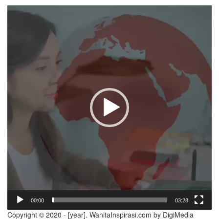
Video
Player
00:00
03:28
Copyright © 2020 - [year]. WanitaInspirasi.com by DigiMedia