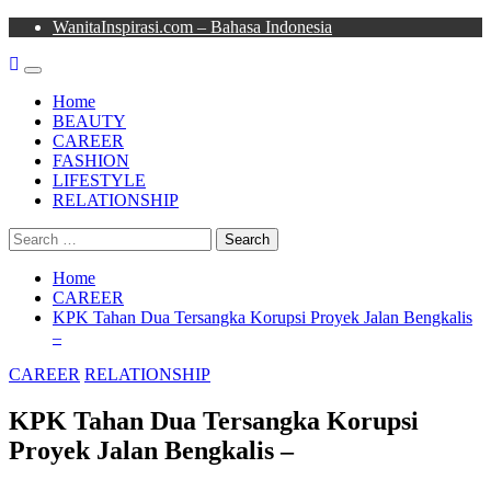
Skip
WanitaInspirasi.com – Bahasa Indonesia
to
content
Primary
Menu
Home
BEAUTY
CAREER
FASHION
LIFESTYLE
RELATIONSHIP
Search
for:
Home
CAREER
KPK Tahan Dua Tersangka Korupsi Proyek Jalan Bengkalis
–
CAREER
RELATIONSHIP
KPK Tahan Dua Tersangka Korupsi
Proyek Jalan Bengkalis –