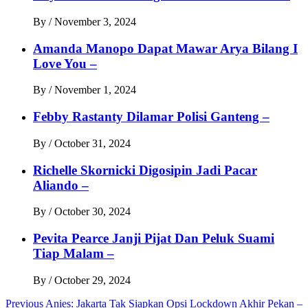
By
/
November 3, 2024
Amanda Manopo Dapat Mawar Arya Bilang I
Love You –
By
/
November 1, 2024
Febby Rastanty Dilamar Polisi Ganteng –
By
/
October 31, 2024
Richelle Skornicki Digosipin Jadi Pacar
Aliando –
By
/
October 30, 2024
Pevita Pearce Janji Pijat Dan Peluk Suami
Tiap Malam –
By
/
October 29, 2024
Post
Previous
Anies: Jakarta Tak Siapkan Opsi Lockdown Akhir Pekan –