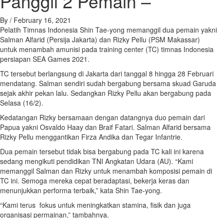
Panggil 2 Pemain –
By
/
February 16, 2021
Pelatih Timnas Indonesia Shin Tae-yong memanggil dua pemain yakni
Salman Alfarid (Persija Jakarta) dan Rizky Pellu (PSM Makassar)
untuk menambah amunisi pada training center (TC) timnas Indonesia
persiapan SEA Games 2021.
TC tersebut berlangsung di Jakarta dari tanggal 8 hingga 28 Februari
mendatang. Salman sendiri sudah bergabung bersama skuad Garuda
sejak akhir pekan lalu. Sedangkan Rizky Pellu akan bergabung pada
Selasa (16/2).
Kedatangan Rizky bersamaan dengan datangnya duo pemain dari
Papua yakni Osvaldo Haay dan Braif Fatari. Salman Alfarid bersama
Rizky Pellu menggantikan Firza Andika dan Tegar Infantrie.
Dua pemain tersebut tidak bisa bergabung pada TC kali ini karena
sedang mengikuti pendidikan TNI Angkatan Udara (AU). “Kami
memanggil Salman dan Rizky untuk menambah komposisi pemain di
TC ini. Semoga mereka cepat beradaptasi, bekerja keras dan
menunjukkan performa terbaik,” kata Shin Tae-yong.
“Kami terus fokus untuk meningkatkan stamina, fisik dan juga
organisasi permainan,” tambahnya.