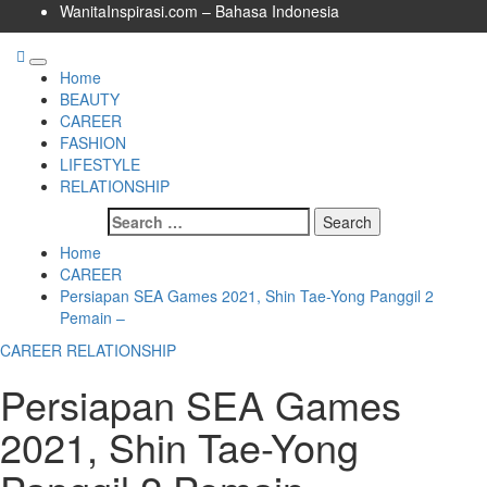
Skip
WanitaInspirasi.com – Bahasa Indonesia
to
content
Primary
Home
Menu
BEAUTY
CAREER
FASHION
LIFESTYLE
RELATIONSHIP
Search
for:
Home
CAREER
Persiapan SEA Games 2021, Shin Tae-Yong Panggil 2
Pemain –
CAREER
RELATIONSHIP
Persiapan SEA Games
2021, Shin Tae-Yong