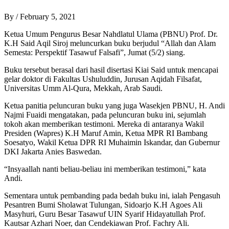
By
/
February 5, 2021
Ketua Umum Pengurus Besar Nahdlatul Ulama (PBNU) Prof. Dr.
K.H Said Aqil Siroj meluncurkan buku berjudul “Allah dan Alam
Semesta: Perspektif Tasawuf Falsafi”, Jumat (5/2) siang.
Buku tersebut berasal dari hasil disertasi Kiai Said untuk mencapai
gelar doktor di Fakultas Ushuluddin, Jurusan Aqidah Filsafat,
Universitas Umm Al-Qura, Mekkah, Arab Saudi.
Ketua panitia peluncuran buku yang juga Wasekjen PBNU, H. Andi
Najmi Fuaidi mengatakan, pada peluncuran buku ini, sejumlah
tokoh akan memberikan testimoni. Mereka di antaranya Wakil
Presiden (Wapres) K.H Maruf Amin, Ketua MPR RI Bambang
Soesatyo, Wakil Ketua DPR RI Muhaimin Iskandar, dan Gubernur
DKI Jakarta Anies Baswedan.
“Insyaallah nanti beliau-beliau ini memberikan testimoni,” kata
Andi.
Sementara untuk pembanding pada bedah buku ini, ialah Pengasuh
Pesantren Bumi Sholawat Tulungan, Sidoarjo K.H Agoes Ali
Masyhuri, Guru Besar Tasawuf UIN Syarif Hidayatullah Prof.
Kautsar Azhari Noer, dan Cendekiawan Prof. Fachry Ali.