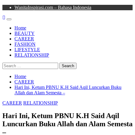
Skip
WanitaInspirasi.com – Bahasa Indonesia
to
content
Primary
Menu
Home
BEAUTY
CAREER
FASHION
LIFESTYLE
RELATIONSHIP
Search
for:
Home
CAREER
Hari Ini, Ketum PBNU K.H Said Aqil Luncurkan Buku
Allah dan Alam Semesta –
CAREER
RELATIONSHIP
Hari Ini, Ketum PBNU K.H Said Aqil
Luncurkan Buku Allah dan Alam Semesta
–