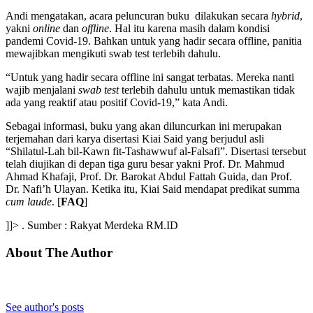
Andi mengatakan, acara peluncuran buku dilakukan secara
hybrid
,
yakni
online
dan
offline
. Hal itu karena masih dalam kondisi
pandemi Covid-19. Bahkan untuk yang hadir secara offline, panitia
mewajibkan mengikuti swab test terlebih dahulu.
“Untuk yang hadir secara offline ini sangat terbatas. Mereka nanti
wajib menjalani
swab
test
terlebih dahulu untuk memastikan tidak
ada yang reaktif atau positif Covid-19,” kata Andi.
Sebagai informasi, buku yang akan diluncurkan ini merupakan
terjemahan dari karya disertasi Kiai Said yang berjudul asli
“Shilatul-Lah bil-Kawn fit-Tashawwuf al-Falsafi”. Disertasi tersebut
telah diujikan di depan tiga guru besar yakni Prof. Dr. Mahmud
Ahmad Khafaji, Prof. Dr. Barokat Abdul Fattah Guida, dan Prof.
Dr. Nafi’h Ulayan. Ketika itu, Kiai Said mendapat predikat summa
cum
laude
. [
FAQ
]
]]> . Sumber : Rakyat Merdeka RM.ID
About The Author
See author's posts