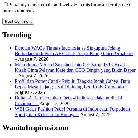
Save my name, email, and website in this browser for the next
time I comment.
Trending
Deretan WAGs Timnas Indonesia vs Singapura Jelang
Berhadapan di Piala AFF 2026, Siapa Paling Curi Perhatian?
–
August 7, 2026
Microdrama VShort Smashed Into CEOamp;039;s Heart:
Kisah Cinta Pelayan Kafe dan CEO Dingin yang Bikin Baper
–
August 7, 2026
Profil dan Potret Cantik Pebulu Tangkis Indah Cahya, Baru
Lepas Masa Lajang Usai Dipinang Leo Rolly Carnando –
August 7, 2026
Bubah Alfian Ceritakan Detik-Detik Kecelakaan di Tol
Cikampek –
August 7, 2026
WBI Gelar Fashion Padel Pertama di Indonesia, Perpaduan
Sporty dan Kelestarian Budaya –
August 7, 2026
WanitaInspirasi.com