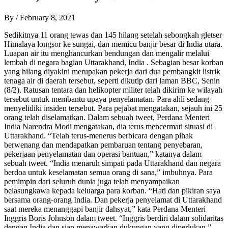
By
/
February 8, 2021
Sedikitnya 11 orang tewas dan 145 hilang setelah sebongkah gletser
Himalaya longsor ke sungai, dan memicu banjir besar di India utara.
Luapan air itu menghancurkan bendungan dan mengalir melalui
lembah di negara bagian Uttarakhand, India . Sebagian besar korban
yang hilang diyakini merupakan pekerja dari dua pembangkit listrik
tenaga air di daerah tersebut, seperti dikutip dari laman BBC, Senin
(8/2). Ratusan tentara dan helikopter militer telah dikirim ke wilayah
tersebut untuk membantu upaya penyelamatan. Para ahli sedang
menyelidiki insiden tersebut. Para pejabat mengatakan, sejauh ini 25
orang telah diselamatkan. Dalam sebuah tweet, Perdana Menteri
India Narendra Modi mengatakan, dia terus mencermati situasi di
Uttarakhand. “Telah terus-menerus berbicara dengan pihak
berwenang dan mendapatkan pembaruan tentang penyebaran,
pekerjaan penyelamatan dan operasi bantuan,” katanya dalam
sebuah tweet. “India menaruh simpati pada Uttarakhand dan negara
berdoa untuk keselamatan semua orang di sana,” imbuhnya. Para
pemimpin dari seluruh dunia juga telah menyampaikan
belasungkawa kepada keluarga para korban. “Hati dan pikiran saya
bersama orang-orang India. Dan pekerja penyelamat di Uttarakhand
saat mereka menanggapi banjir dahsyat,” kata Perdana Menteri
Inggris Boris Johnson dalam tweet. “Inggris berdiri dalam solidaritas
dengan India dan siap menawarkan dukungan yang diperlukan,”