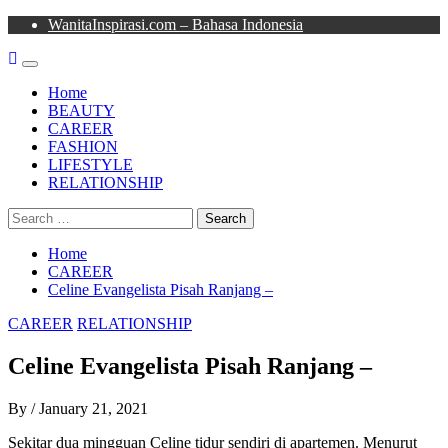
Skip
WanitaInspirasi.com – Bahasa Indonesia
to
content
Primary
Menu
Home
BEAUTY
CAREER
FASHION
LIFESTYLE
RELATIONSHIP
Search
for:
Home
CAREER
Celine Evangelista Pisah Ranjang –
CAREER
RELATIONSHIP
Celine Evangelista Pisah Ranjang –
By
/
January 21, 2021
Sekitar dua mingguan Celine tidur sendiri di apartemen. Menurut