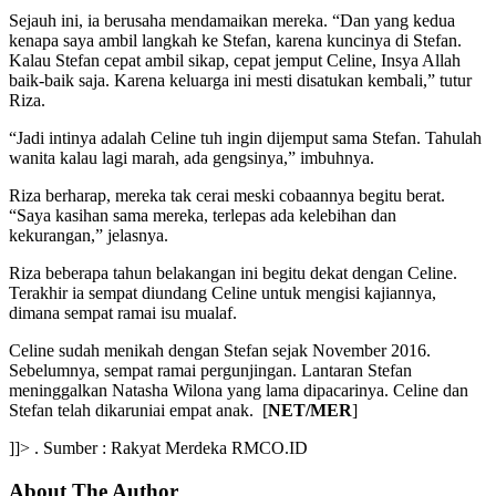
Sejauh ini, ia berusaha mendamaikan mereka. “Dan yang kedua
kenapa saya ambil langkah ke Stefan, karena kuncinya di Stefan.
Kalau Stefan cepat ambil sikap, cepat jemput Celine, Insya Allah
baik-baik saja. Karena keluarga ini mesti disatukan kembali,” tutur
Riza.
“Jadi intinya adalah Celine tuh ingin dijemput sama Stefan. Tahulah
wanita kalau lagi marah, ada gengsinya,” imbuhnya.
Riza berharap, mereka tak cerai meski cobaannya begitu berat.
“Saya kasihan sama mereka, terlepas ada kelebihan dan
kekurangan,” jelasnya.
Riza beberapa tahun belakangan ini begitu dekat dengan Celine.
Terakhir ia sempat diundang Celine untuk mengisi kajiannya,
dimana sempat ramai isu mualaf.
Celine sudah menikah dengan Stefan sejak November 2016.
Sebelumnya, sempat ramai pergunjingan. Lantaran Stefan
meninggalkan Natasha Wilona yang lama dipacarinya. Celine dan
Stefan telah dikaruniai empat anak. [
NET/MER
]
]]> . Sumber : Rakyat Merdeka RMCO.ID
About The Author