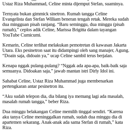
Ustaz Riza Muhammad, Celine minta dijemput Stefan, suaminya.
Ternyata bukan gimmick sinetron. Rumah tangga Celine
Evangelista dan Stefan William beneran tengah retak. Mereka sudah
dua mingguan pisah ranjang. “Baru seminggu, dua minggu (pisah
rumah),” ceplos adik Celine, Marissa Brigitta dalam tayangan
YouTube Cumicumi.
Kemarin, Celine terlihat melakukan pemotretan di kawasan Jakarta
Utara. Eks pesinetron saat itu didampingi oleh sang manajer, Agung.
“Doain saja, didoain ya,” ucap Celine sambil terus berjalan.
Kenapa nggak pulang-pulang? “Nggak ada apa-apa, baik-baik saja
semuanya. Didoakan saja,” jawab mantan istri Dirly Idol ini.
Sahabat Celine, Ustaz Riza Muhammad juga membenarkan
pertengkaran antar pesinetron itu.
“Aku sudah telepon dia, dia bilang iya memang lagi ada masalah,
masalah rumah tangga,” beber Riza.
Dua minggu belakangan Celine memilih tinggal sendiri. “Karena
aku tanya Celine meninggalkan rumah, sudah dua minggu dia di
apartemen sekarang. Anak-anak ada sama Stefan di rumah,” kata
Riza.